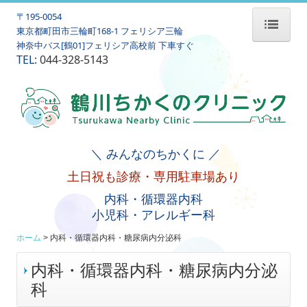
〒195-0054
東京都町田市三輪町168-1 フェリシア三輪
神奈中バス[鶴01]フェリシア高校前 下車すぐ
TEL:
ホーム
044-328-5143
当院について
初めての方
診療案内
＼ みんなのちかくに ／
土日祝も診療・
専用駐車場あり
内科・循環器内科・糖尿病内分泌科
内科・循環器内科
小児科
小児科・
アレルギー科
オンライン診療
ホーム
内科・循環器内科・糖尿病内分泌科
ホームケア
内科・循環器内科・糖尿病内分泌
科
アクセス