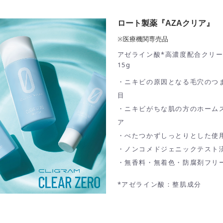
ロート製薬『AZAクリア』
※医療機関専売品
アゼライン酸*高濃度配合クリ
15g
・
ニキビの原因となる毛穴のつ
目
・
ニキビがちな肌の方のホーム
ア
・
べたつかずしっとりとした使
・
ノンコメドジェニックテスト
・
無香料・無着色・防腐剤フリ
*アゼライン酸：整肌成分