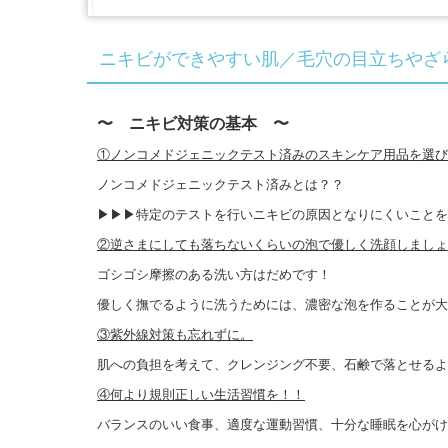
ニキビができやすい肌／毛穴の目立ちやざ
〜 ニキビ対策の基本 〜
①ノンコメドジェニックテスト済みのスキンケア用品を選び
ノンコメドジェニックテスト済みとは？？
▶︎▶︎▶︎特定のテストを行いニキビの原因となりにくいこと
②逆さまにしても落ちないくらいの泡で優しく洗顔しましょ
ゴシゴシ摩擦のある洗い方はだめです！
優しく撫でるように洗うためには、濃密な泡を作ることが大
③紫外線対策も忘れずに。
肌への負担を考えて、クレンジング不要、石鹸で落とせるよ
④何より規則正しい生活習慣を！！
バランスのいい食事、適度な運動習慣、十分な睡眠を心がけ