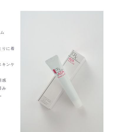
ーム
まりに着
スキンケ
用感
済み
ー