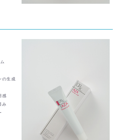
ーム
ンの生成
用感
済み
ー