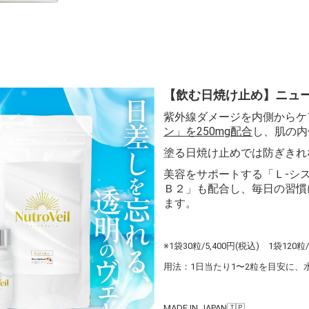
【飲む日焼け止め】ニュ
紫外線ダメージを内側からケ
ン」を250mg配合
し、肌の内
塗る日焼け止めでは防ぎきれ
美容をサポートする「Ｌ-シ
Ｂ２」も配合し、毎日の習慣
ます。
※1袋30粒/5,400円(税込) 1袋120粒/
用法：1日当たり1〜2粒を目安に
MADE IN JAPAN🇯🇵