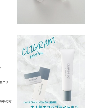
＞
用クリー
娠中の方