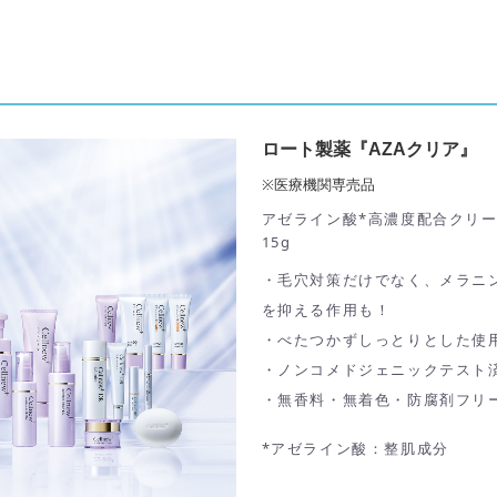
ロート製薬『AZAクリア』
※医療機関専売品
アゼライン酸*高濃度配合クリ
15g
・毛穴対策だけでなく、メラニ
を抑える作用も！
・
べたつかずしっとりとした使
・
ノンコメドジェニックテスト
・
無香料・無着色・防腐剤フリ
*アゼライン酸：整肌成分