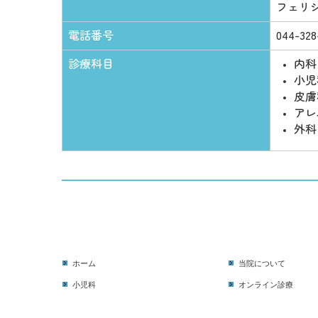
フェリ
電話番号
044-328
診療科目
内科
小児
皮膚
アレ
外科
ホーム
当院について
小児科
オンライン診療