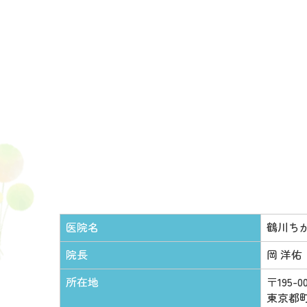
医院名
鶴川ち
院長
岡 洋佑
所在地
〒195-0
東京都町