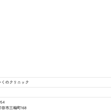
かくのクリニック
054
田市三輪町168